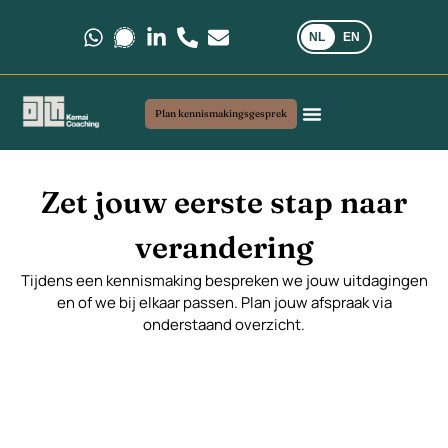
NL
EN
Stuur ons een bericht via WhatsApp.
Stuur ons een bericht via Signal.
Volg ons op LinkedIn.
Bel ons op +31 6 35 69 03 40
Stuur ons een e-mail via kemai
Plan kennismakingsgesprek
Coaching en advies
Mijn werkwijze
Veelgestelde vragen
Zet jouw eerste stap naar
verandering
Tijdens een kennismaking bespreken we jouw uitdagingen
en of we bij elkaar passen. Plan jouw afspraak via
onderstaand overzicht.