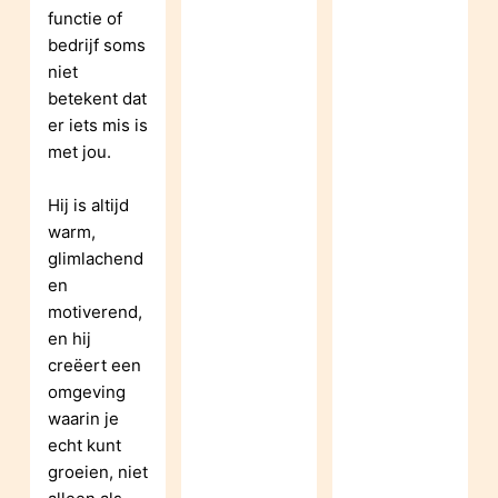
functie of 
bedrijf soms 
niet 
betekent dat 
er iets mis is 
met jou.
Hij is altijd 
warm, 
glimlachend 
en 
motiverend, 
en hij 
creëert een 
omgeving 
waarin je 
echt kunt 
groeien, niet 