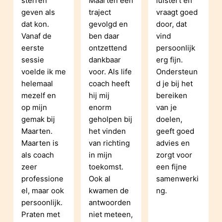
sterren 
Maarten een 
luistert en 
geven als 
traject 
vraagt goed 
dat kon. 
gevolgd en 
door, dat 
Vanaf de 
ben daar 
vind 
eerste 
ontzettend 
persoonlijk 
sessie 
dankbaar 
erg fijn. 
voelde ik me 
voor. Als life 
Ondersteun
helemaal 
coach heeft 
d je bij het 
mezelf en 
hij mij 
bereiken 
op mijn 
enorm 
van je 
gemak bij 
geholpen bij 
doelen, 
Maarten. 
het vinden 
geeft goed 
Maarten is 
van richting 
advies en 
als coach 
in mijn 
zorgt voor 
zeer 
toekomst. 
een fijne 
professione
Ook al 
samenwerki
el, maar ook 
kwamen de 
ng.
persoonlijk. 
antwoorden 
Praten met 
niet meteen, 