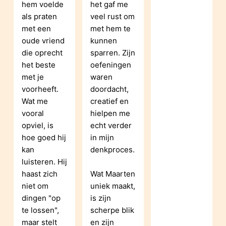
hem voelde 
het gaf me 
als praten 
veel rust om 
met een 
met hem te 
oude vriend 
kunnen 
die oprecht 
sparren. Zijn 
het beste 
oefeningen 
met je 
waren 
voorheeft. 
doordacht, 
Wat me 
creatief en 
vooral 
hielpen me 
opviel, is 
echt verder 
hoe goed hij 
in mijn 
kan 
denkproces.
luisteren. Hij 
haast zich 
Wat Maarten 
niet om 
uniek maakt, 
dingen "op 
is zijn 
te lossen", 
scherpe blik 
maar stelt 
en zijn 