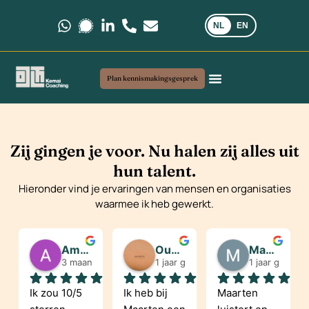
NL
EN
Stuur ons een bericht via WhatsApp.
Stuur ons een bericht via Signal.
Volg ons op LinkedIn.
Bel ons op +31 6 35 69 03 40
Stuur ons een e-mail via kemai
Plan kennismakingsgesprek
Coaching en advies
Mijn werkwijze
Veelgestelde vragen
Zij gingen je voor. Nu halen zij alles uit
hun talent.
Hieronder vind je ervaringen van mensen en organisaties
waarmee ik heb gewerkt.
Amanuel Desta
Oumaima Ghamzour
Masja Boshart
3 maanden geleden
1 jaar geleden
1 jaar geleden
Ik zou 10/5 
Ik heb bij 
Maarten 