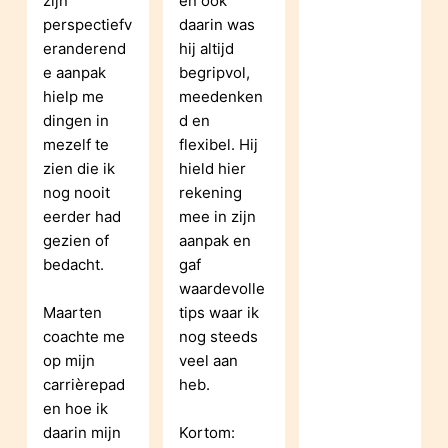
zijn 
en ook 
perspectiefv
daarin was 
eranderend
hij altijd 
e aanpak 
begripvol, 
hielp me 
meedenken
dingen in 
d en 
mezelf te 
flexibel. Hij 
zien die ik 
hield hier 
nog nooit 
rekening 
eerder had 
mee in zijn 
gezien of 
aanpak en 
bedacht.
gaf 
waardevolle 
Maarten 
tips waar ik 
coachte me 
nog steeds 
op mijn 
veel aan 
carrièrepad 
heb.
en hoe ik 
daarin mijn 
Kortom: 