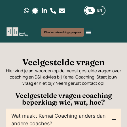
NL
EN
Stuur ons een bericht via WhatsApp.
Stuur ons een bericht via Signal.
Volg ons op LinkedIn.
Bel ons op +31 6 35 69 03 40
Stuur ons een e-mail via kemai
Plan kennismakingsgesprek
Coaching en advies
Mijn werkwijze
Veelgestelde vragen
Veelgestelde vragen
Hier vind je antwoorden op de meest gestelde vragen over
coaching en D&I-advies bij Kemai Coaching. Staat jouw
vraag er niet bij? Neem gerust contact op!
Veelgestelde vragen coaching
beperking: wie, wat, hoe?
Wat maakt Kemai Coaching anders dan
andere coaches?