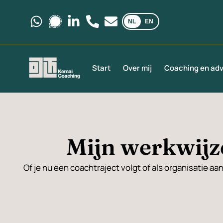
NL
EN
Stuur ons een bericht via WhatsApp.
Stuur ons een bericht via Signal.
Volg ons op LinkedIn.
Bel ons op +31 6 35 69 03 40
Stuur ons een e-mail via
Start
Over mij
Coaching en adv
Mijn werkwijze
Of je nu een coachtraject volgt of als organisatie aan