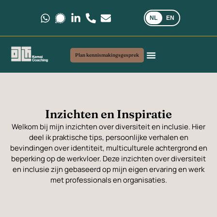
NL
EN
Stuur ons een bericht via WhatsApp.
Stuur ons een bericht via Signal.
Volg ons op LinkedIn.
Bel ons op +31 6 35 69 03 40
Stuur ons een e-mail via kemai
Plan kennismakingsgesprek
Coaching en advies
Mijn werkwijze
Veelgestelde vragen
Inzichten en Inspiratie
Welkom bij mijn inzichten over diversiteit en inclusie. Hier
deel ik praktische tips, persoonlijke verhalen en
bevindingen over identiteit, multiculturele achtergrond en
beperking op de werkvloer. Deze inzichten over diversiteit
en inclusie zijn gebaseerd op mijn eigen ervaring en werk
met professionals en organisaties.