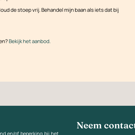
 Houd de stoep vrij. Behandel mijn baan als iets dat bij
pen?
Bekijk het aanbod.
Neem contac
nd en/of beperking bij het