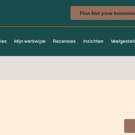
Plan hier jouw kennism
 kemaicoaching@gmail.com
ies
Mijn werkwijze
Recensies
Inzichten
Veelgestel