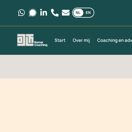
NL
EN
Stuur ons een bericht via WhatsApp.
Stuur ons een bericht via Signal.
Volg ons op LinkedIn.
Bel ons op +31 6 35 69 03 40
Stuur ons een e-mail via
Start
Over mij
Coaching en adv