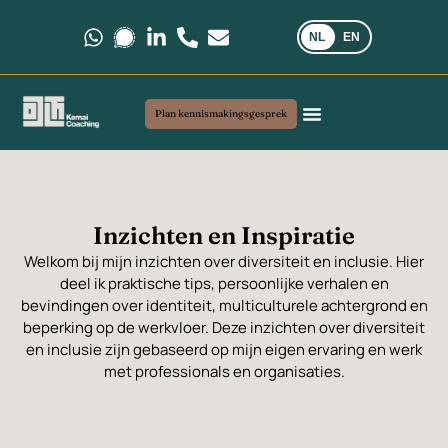
NL
EN
Stuur ons een bericht via WhatsApp.
Stuur ons een bericht via Signal.
Volg ons op LinkedIn.
Bel ons op +31 6 35 69 03 40
Stuur ons een e-mail via kemai
Plan kennismakingsgesprek
Coaching en advies
Mijn werkwijze
Veelgestelde vragen
Inzichten en Inspiratie
Welkom bij mijn inzichten over diversiteit en inclusie. Hier
deel ik praktische tips, persoonlijke verhalen en
bevindingen over identiteit, multiculturele achtergrond en
beperking op de werkvloer. Deze inzichten over diversiteit
en inclusie zijn gebaseerd op mijn eigen ervaring en werk
met professionals en organisaties.