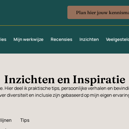
Plan hier jouw kennism
 kemaicoaching@gmail.com
ies
Mijn werkwijze
Recensies
Inzichten
Veelgestel
Inzichten en Inspiratie
ie. Hier deel ik praktische tips, persoonlijke verhalen en bevin
er diversiteit en inclusie zijn gebaseerd op mijn eigen ervari
lijnen
Tips