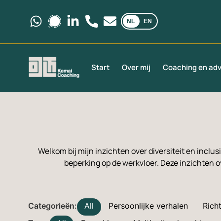
NL
EN
Stuur ons een bericht via WhatsApp.
Stuur ons een bericht via Signal.
Volg ons op LinkedIn.
Bel ons op +31 6 35 69 03 40
Stuur ons een e-mail via
Start
Over mij
Coaching en adv
Welkom bij mijn inzichten over diversiteit en inclus
beperking op de werkvloer. Deze inzichten ov
All
Persoonlijke verhalen
Richt